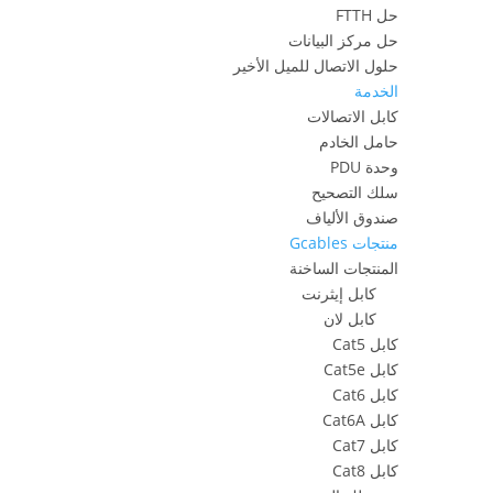
حل FTTH
حل مركز البيانات
حلول الاتصال للميل الأخير
الخدمة
كابل الاتصالات
حامل الخادم
وحدة PDU
سلك التصحيح
صندوق الألياف
منتجات Gcables
المنتجات الساخنة
كابل إيثرنت
كابل لان
كابل Cat5
كابل Cat5e
كابل Cat6
كابل Cat6A
كابل Cat7
كابل Cat8