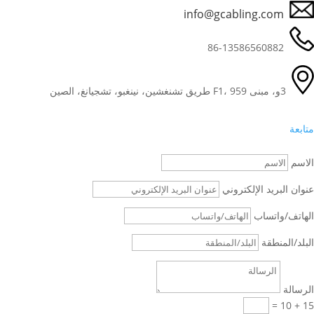
info@gcabling.com
86-13586560882
3و، مبنى F1، 959 طريق تشنغشين، نينغبو، تشجيانغ، الصين
متابعة
الاسم
عنوان البريد الإلكتروني
الهاتف/واتساب
البلد/المنطقة
الرسالة
=
15 + 10