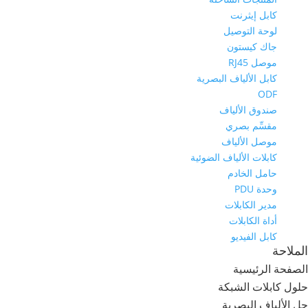
كابل إيثرنت
لوحة التوصيل
جاك كيستون
موصل RJ45
كابل الألياف البصرية
ODF
صندوق الألياف
مقسِّم بصري
موصل الألياف
كابلات الألياف الضوئية
حامل الخادم
وحدة PDU
مدير الكابلات
أداة الكابلات
كابل الفيديو
الملاحة
الصفحة الرئيسية
حلول كابلات الشبكة
حل الألياف البصرية