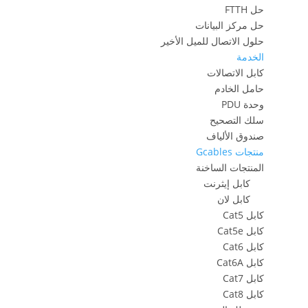
حل FTTH
حل مركز البيانات
حلول الاتصال للميل الأخير
الخدمة
كابل الاتصالات
حامل الخادم
وحدة PDU
سلك التصحيح
صندوق الألياف
منتجات Gcables
المنتجات الساخنة
كابل إيثرنت
كابل لان
كابل Cat5
كابل Cat5e
كابل Cat6
كابل Cat6A
كابل Cat7
كابل Cat8