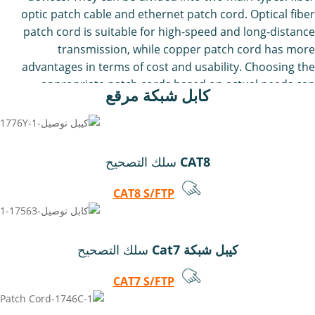
optic patch cable and ethernet patch cord. Optical fiber
patch cord is suitable for high-speed and long-distance
transmission, while copper patch cord has more
advantages in terms of cost and usability. Choosing the
appropriate patch cords based on actual needs can
كابل شبكة مرقع
effectively improve network performance and stability.
CAT8
سلك التصحيح
CAT8 S/FTP
كيبل شبكة Cat7
سلك التصحيح
CAT7 S/FTP