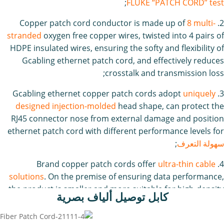
;
FLUKE “PATCH CORD” test
8 multi-
2. Copper patch cord conductor is made up of
stranded
oxygen free copper wires, twisted into 4 pairs of
HDPE insulated wires, ensuring the softy and flexibility of
Gcabling ethernet patch cord, and effectively reduces
crosstalk and transmission loss;
uniquely
3. Gcabling ethernet copper patch cords adopt
designed injection-molded
head shape, can protect the
RJ45 connector nose from external damage and position
ethernet patch cord with different performance levels for
سهولة التعرف
;
ultra-thin cable
4. Brand copper patch cords offer
solutions
. On the premise of ensuring data performance,
the product is smaller and more suitable for high-density
كابل توصيل ألياف بصرية
construction requirements, and easy to carry.