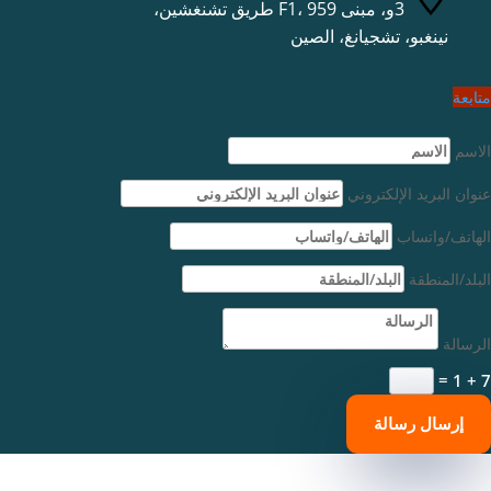
3و، مبنى F1، 959 طريق تشنغشين،
نينغبو، تشجيانغ، الصين
متابعة
الاسم
عنوان البريد الإلكتروني
الهاتف/واتساب
البلد/المنطقة
الرسالة
=
7 + 1
إرسال رسالة