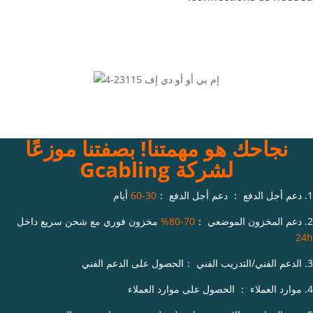
نجاحك هو مهمتنا! بصفتنا موزعًا
لشركة Gcabling
1. دعم أجل الدفع ： دعم أجل الدفع ：
30-60
أيام
2. دعم المخزون الموضعي ：
70-80%
مخزون فوري مع شحن سريع داخل
24h
3. الدعم الفني/التدريب الفني ：الحصول على الدعم الفني
4. موارد العملاء ： الحصول على موارد العملاء