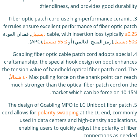
friendliness, and provides good durability;
3. Fiber optic patch cord use high-performance ceramic
ferrules ensure excellent performance of fiber optic patch
≤0.25 ديسيبل
cable, with insertion loss typically
, فقدان العودة
≥50 ديسيبل
(رمز المنتج العالمي) أو
≥ 55 ديسيبل
(APC);
4. Gcabling fiber optic cable patch cord adopts special
craftsmanship, the special hook design on boot enhances
the tension value of handheld optical fiber patch cord. The
Max pulling force on the shank point can reach
٤٠ شمالاً
,
much stronger than the optical fiber patch cord on the
market which can be force on 10-15N.
5. The design of Gcabling MPO to LC Uniboot fiber patch
cord allows for
polarity swapping
at the LC end, commonly
used in data centers and high-density applications,
enabling users to quickly adjust the polarity of fiber
connections as needed.