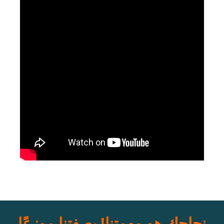
نجاحك هو مهمتنا! بصفتنا موزعًا