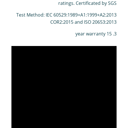
ratings.
Certificated by SGS
Test Method: IEC 60529:1989+A1:1999+A2:2013
COR2:2015 and ISO 20653:2013
3. 15 year warranty