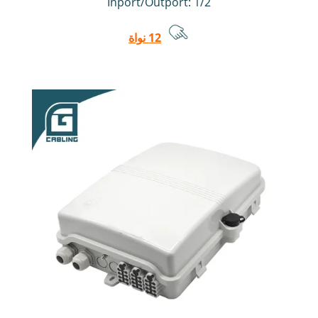
Inport/Outport: 1/2
12 نواة