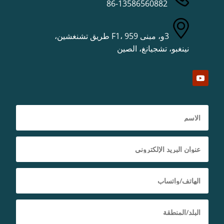
86-13586560882
3و، مبنى F1، 959 طريق تشنغشين،
نينغبو، تشجيانغ، الصين