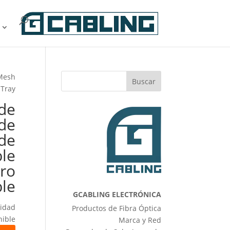
 Mesh
Buscar
Tray
 de
 de
de
ble
ero
ble
GCABLING ELECTRÓNICA
idad.
Productos de Fibra Óptica
ible.
Marca y Red