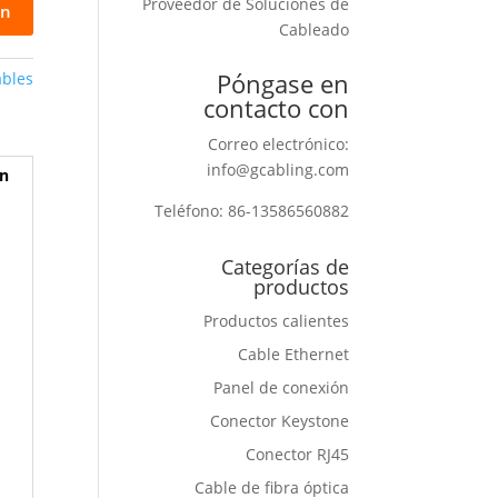
Proveedor de Soluciones de
ón
Cableado
Póngase en
ables
contacto con
Correo electrónico:
info@gcabling.com
ón
Teléfono: 86-13586560882
Categorías de
productos
Productos calientes
Cable Ethernet
Panel de conexión
Conector Keystone
Conector RJ45
Cable de fibra óptica