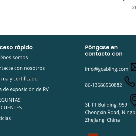
$
ceso rápido
Póngase en
contacto con
iénes somos
tacte con nosotros
info@gcabling.com
ma y certificado
86-13586560882
a de exposición de RV
EGUNTAS
3f, F1 Building, 959
ECUENTES
Chengxin Road, Ningb
icias
Zhejiang, China