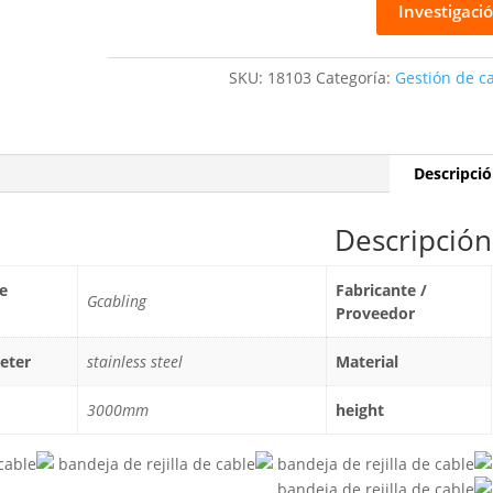
Investigaci
SKU:
18103
Categoría:
Gestión de c
Descripci
Descripción
e
Fabricante /
Gcabling
Proveedor
eter
stainless steel
Material
3000mm
height