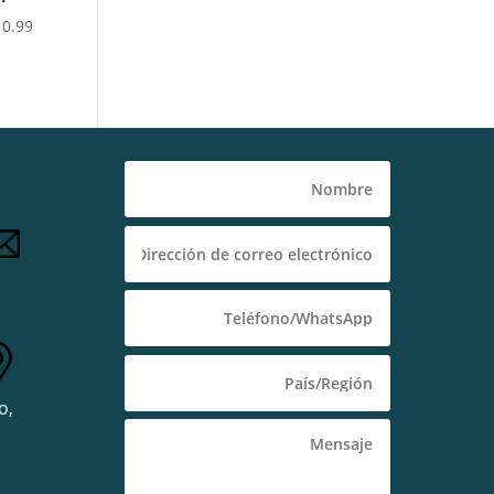
10.99
o,