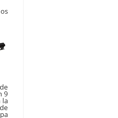
dos
 de
n 9
 la
 de
apa