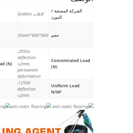
الشركة المصنعة /
كابلات Gcables
المورد
حجم
600*600*35mm
≥2950,
deflection
Concentrated Load
ad (N)
≤2mm,
(N)
permanent
deformation
12500,
Uniform Load
deflection
N/M²
≤2mm