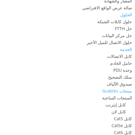
المعيار والشهادة
صالة عرض الواقع الافتراضي
الحلول
حلول كابلات الشبكة
حل FTTH
حل مركز البيانات
حلول الاتصال للميل الأخير
الخدمة
كابل الاتصالات
حامل الخادم
وحدة PDU
سلك التصحيح
صندوق الألياف
منتجات Gcables
المنتجات الساخنة
كابل إيثرنت
كابل لان
كابل Cat5
كابل Cat5e
كابل Cat6