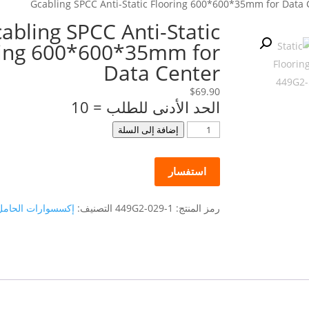
abling SPCC Anti-Static
ring 600*600*35mm for
Data Center
$
69.90
الحد الأدنى للطلب = 10
كمية
إضافة إلى السلة
Gcabling
SPCC
استفسار
Anti-
Static
Flooring
رمز المنتج:
449G2-029-1
التصنيف:
إكسسوارات الحامل
600*600*35mm
for
Data
Center