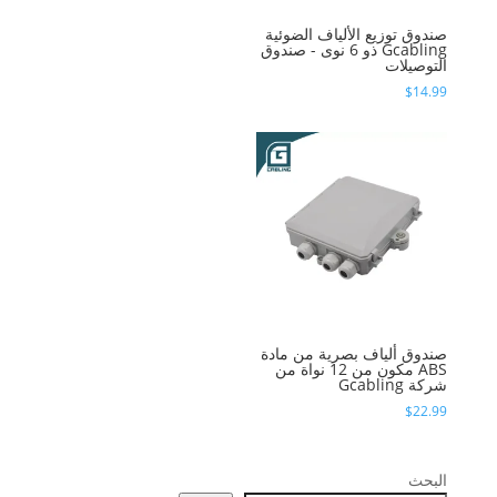
صندوق توزيع الألياف الضوئية
Gcabling ذو 6 نوى - صندوق
التوصيلات
$
14.99
صندوق ألياف بصرية من مادة
ABS مكون من 12 نواة من
شركة Gcabling
$
22.99
البحث