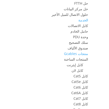
حل FTTH
حل مركز البيانات
حلول الاتصال للميل الأخير
الخدمة
كابل الاتصالات
حامل الخادم
وحدة PDU
سلك التصحيح
صندوق الألياف
منتجات Gcables
المنتجات الساخنة
كابل إيثرنت
كابل لان
كابل Cat5
كابل Cat5e
كابل Cat6
كابل Cat6A
كابل Cat7
كابل Cat8