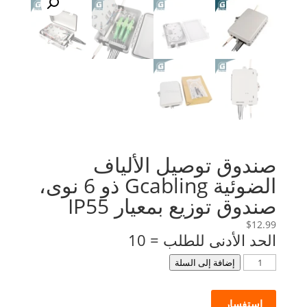
صندوق توصيل الألياف
الضوئية Gcabling ذو 6 نوى،
صندوق توزيع بمعيار IP55
$
12.99
الحد الأدنى للطلب = 10
كمية
إضافة إلى السلة
Gcabling
6
استفسار