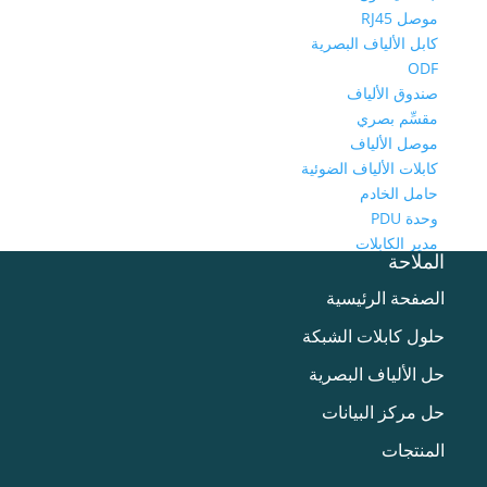
موصل RJ45
كابل الألياف البصرية
ODF
صندوق الألياف
مقسِّم بصري
موصل الألياف
كابلات الألياف الضوئية
حامل الخادم
وحدة PDU
مدير الكابلات
الملاحة
أداة الكابلات
كابل الفيديو
الصفحة الرئيسية
حلول كابلات الشبكة
حل الألياف البصرية
حل مركز البيانات
المنتجات