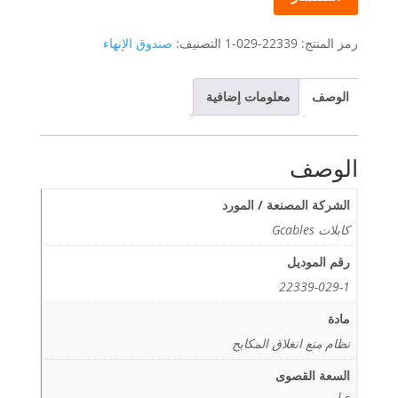
Core
Fiber
Optic
رمز المنتج:
22339-029-1
التصنيف:
صندوق الإنهاء
Termination
Box
الوصف
معلومات إضافية
IP55
Distribution
Box
الوصف
الشركة المصنعة / المورد
كابلات Gcables
رقم الموديل
22339-029-1
مادة
نظام منع انغلاق المكابح
السعة القصوى