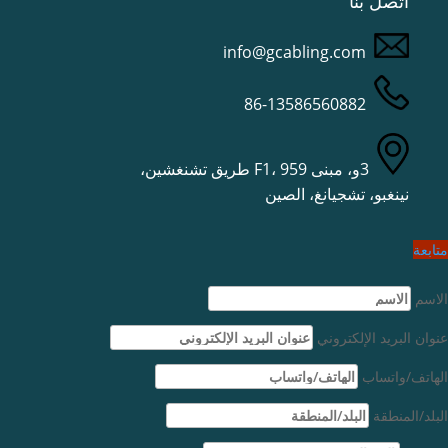
اتصل بنا
info@gcabling.com
86-13586560882
3و، مبنى F1، 959 طريق تشنغشين،
نينغبو، تشجيانغ، الصين
متابعة
الاسم
عنوان البريد الإلكتروني
الهاتف/واتساب
البلد/المنطقة
Deutsch (Sie)