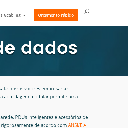
s Gcabling
Orçamento rápido
de dados
 salas de servidores empresariais
nossa abordagem modular permite uma
rede, PDUs inteligentes e acessórios de
ado rigorosamente de acordo com
ANSI/EIA