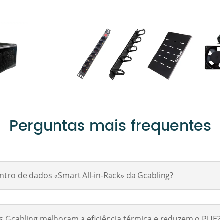
Perguntas mais frequentes
tro de dados «Smart All-in-Rack» da Gcabling?
s Gcabling melhoram a eficiência térmica e reduzem o PUE