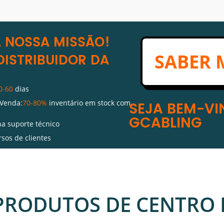
A NOSSA MISSÃO!
SABER 
DISTRIBUIDOR DA
0-60
dias
 Venda:
70-80%
inventário em stock com
SEJA BEM-V
GCABLING
a suporte técnico
rsos de clientes
a o pacote de recursos para decoração da
PRODUTOS DE CENTRO 