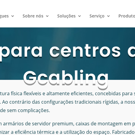
gues
Sobre nós
Soluções
Serviço
Produto
para centros 
Gcabling
ura física flexíveis e altamente eficientes, concebidas para
Ao contrário das configurações tradicionais rígidas, a 
ade sem complicações.
m armários de servidor premium, caixas de montagem em pa
mizar a eficiência térmica e a utilização do espaço. Fabric