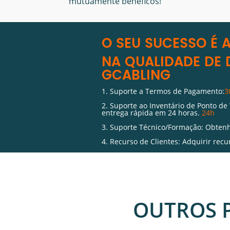
mutuamente benéficos!
O SEU SUCESSO É 
NA QUALIDADE DE 
GCABLING
1. Suporte a Termos de Pagamento:
3
2. Suporte ao Inventário de Ponto de
entrega rápida em 24 horas.
24h
3. Suporte Técnico/Formação: Obtenh
4. Recurso de Clientes: Adquirir recu
5. Apoio de Material Online: Obtenh
loja
OUTROS 