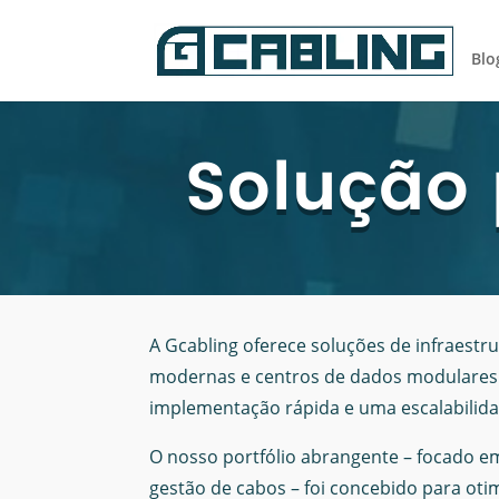
Blo
Solução 
A Gcabling oferece soluções de infraestrut
modernas e centros de dados modulares. 
implementação rápida e uma escalabilid
O nosso portfólio abrangente – focado e
gestão de cabos – foi concebido para oti