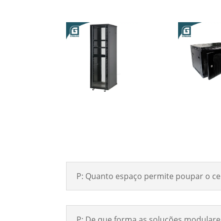
P: Quanto espaço permite poupar o cen
P: De que forma as soluções modulare