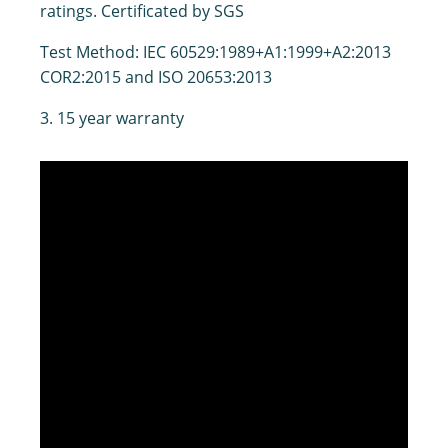
ratings.
Certificated by SGS
Test Method: IEC 60529:1989+A1:1999+A2:2013
COR2:2015 and ISO 20653:2013
3. 15 year warranty