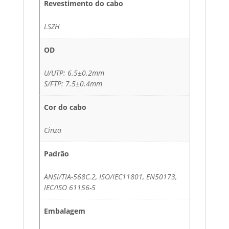
Revestimento do cabo
LSZH
OD
U/UTP: 6.5±0.2mm
S/FTP: 7.5±0.4mm
Cor do cabo
Cinza
Padrão
ANSI/TIA-568C.2, ISO/IEC11801, EN50173,
IEC/ISO 61156-5
Embalagem