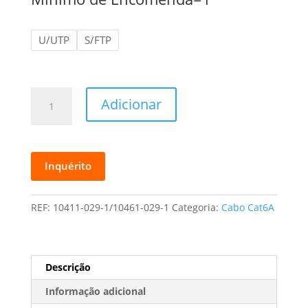
preços:
$279.99
a
U/UTP
S/FTP
$399.99
Quantidade
Adicionar
de
Cat6A
Ethernet
Cable
Inquérito
LSZH
U/UTP
Network
REF:
10411-029-1/10461-029-1
Categoria:
Cabo Cat6A
Lan
Cable
23AWG
Descrição
OFC
S/FTP
Informação adicional
Cat