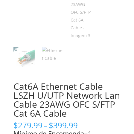
Cat6A Ethernet Cable
LSZH U/UTP Network Lan
Cable 23AWG OFC S/FTP
Cat 6A Cable
Gama
$
279.99
–
$
399.99
de
Mínimo de Encomenda=1